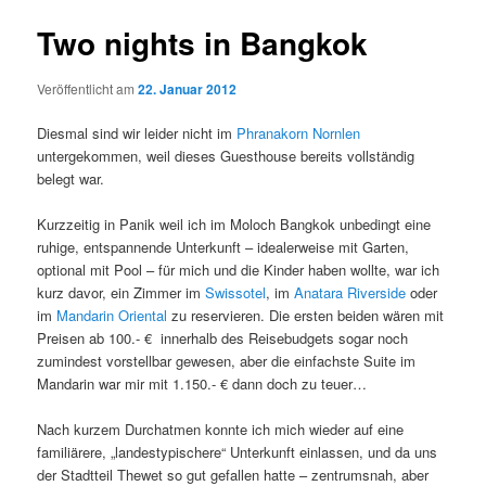
Two nights in Bangkok
Veröffentlicht am
22. Januar 2012
Diesmal sind wir leider nicht im
Phranakorn Nornlen
untergekommen, weil dieses Guesthouse bereits vollständig
belegt war.
Kurzzeitig in Panik weil ich im Moloch Bangkok unbedingt eine
ruhige, entspannende Unterkunft – idealerweise mit Garten,
optional mit Pool – für mich und die Kinder haben wollte, war ich
kurz davor, ein Zimmer im
Swissotel
, im
Anatara Riverside
oder
im
Mandarin Oriental
zu reservieren. Die ersten beiden wären mit
Preisen ab 100.- € innerhalb des Reisebudgets sogar noch
zumindest vorstellbar gewesen, aber die einfachste Suite im
Mandarin war mir mit 1.150.- € dann doch zu teuer…
Nach kurzem Durchatmen konnte ich mich wieder auf eine
familiärere, „landestypischere“ Unterkunft einlassen, und da uns
der Stadtteil Thewet so gut gefallen hatte – zentrumsnah, aber