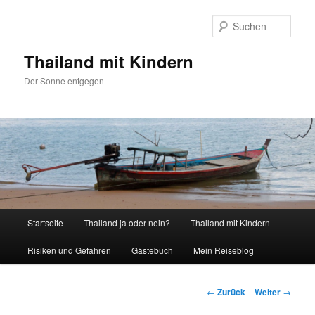
Zum
Inhalt
Such
wechseln
Thailand mit Kindern
Der Sonne entgegen
Hauptmenü
Startseite
Thailand ja oder nein?
Thailand mit Kindern
Risiken und Gefahren
Gästebuch
Mein Reiseblog
Beitrags-
←
Zurück
Weiter
→
Navigation