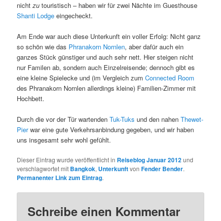
nicht
zu
touristisch – haben wir für zwei Nächte im Guesthouse
Shanti Lodge
eingecheckt.
Am Ende war auch diese Unterkunft ein voller Erfolg: Nicht ganz
so schön wie das
Phranakorn Nornlen
, aber dafür auch ein
ganzes Stück günstiger und auch sehr nett. Hier steigen nicht
nur Familen ab, sondern auch Einzelreisende; dennoch gibt es
eine kleine Spielecke und (im Vergleich zum
Connected Room
des Phranakorn Nornlen allerdings kleine) Familien-Zimmer mit
Hochbett.
Durch die vor der Tür wartenden
Tuk-Tuks
und den nahen
Thewet-
Pier
war eine gute Verkehrsanbindung gegeben, und wir haben
uns insgesamt sehr wohl gefühlt.
Dieser Eintrag wurde veröffentlicht in
Reiseblog Januar 2012
und
verschlagwortet mit
Bangkok
,
Unterkunft
von
Fender Bender
.
Permanenter Link zum Eintrag
.
Schreibe einen Kommentar