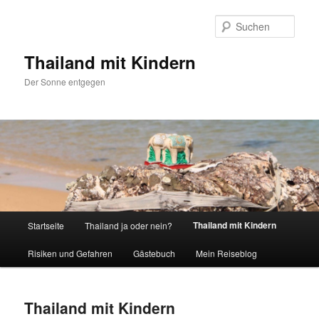
Zum
Inhalt
Such
wechseln
Thailand mit Kindern
Der Sonne entgegen
Hauptmenü
Thailand mit Kindern
Startseite
Thailand ja oder nein?
Risiken und Gefahren
Gästebuch
Mein Reiseblog
Thailand mit Kindern