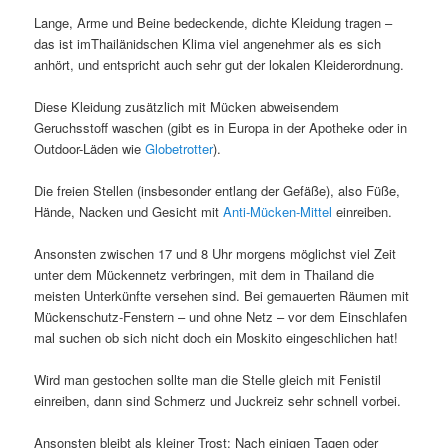
Lange, Arme und Beine bedeckende, dichte Kleidung tragen –
das ist imThailänidschen Klima viel angenehmer als es sich
anhört, und entspricht auch sehr gut der lokalen Kleiderordnung.
Diese Kleidung zusätzlich mit Mücken abweisendem
Geruchsstoff waschen (gibt es in Europa in der Apotheke oder in
Outdoor-Läden wie
Globetrotter
).
Die freien Stellen (insbesonder entlang der Gefäße), also Füße,
Hände, Nacken und Gesicht mit
Anti-Mücken-Mittel
einreiben.
Ansonsten zwischen 17 und 8 Uhr morgens möglichst viel Zeit
unter dem Mückennetz verbringen, mit dem in Thailand die
meisten Unterkünfte versehen sind. Bei gemauerten Räumen mit
Mückenschutz-Fenstern – und ohne Netz – vor dem Einschlafen
mal suchen ob sich nicht doch ein Moskito eingeschlichen hat!
Wird man gestochen sollte man die Stelle gleich mit Fenistil
einreiben, dann sind Schmerz und Juckreiz sehr schnell vorbei.
Ansonsten bleibt als kleiner Trost: Nach einigen Tagen oder