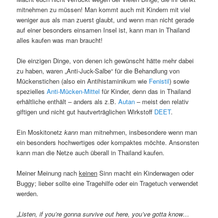
mitnehmen zu müssen! Man kommt auch mit Kindern mit viel
weniger aus als man zuerst glaubt, und wenn man nicht gerade
auf einer besonders einsamen Insel ist, kann man in Thailand
alles kaufen was man braucht!
Die einzigen Dinge, von denen ich gewünscht hätte mehr dabei
zu haben, waren „Anti-Juck-Salbe“ für die Behandlung von
Mückenstichen (also ein Antihistaminikum wie
Fenistil
) sowie
spezielles
Anti-Mücken-Mittel
für Kinder, denn das in Thailand
erhältliche enthält – anders als z.B.
Autan
– meist den relativ
giftigen und nicht gut hautverträglichen Wirkstoff
DEET
.
Ein Moskitonetz
kann
man mitnehmen, insbesondere wenn man
ein besonders hochwertiges oder kompaktes möchte. Ansonsten
kann man die Netze auch überall in Thailand kaufen.
Meiner Meinung nach
keinen
Sinn macht ein Kinderwagen oder
Buggy; lieber sollte eine Tragehilfe oder ein Tragetuch verwendet
werden.
„
Listen, if you’re gonna survive out here, you’ve gotta know…