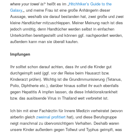
where your towel is!
“ heißt es im „
Hitchhiker’s Guide to the
Galaxy
„, und meine Frau ist eine große Anhängerin dieser
Aussage, weshalb sie darauf bestanden hat, zwei große und zwei
kleine
Handtücher
mitzuschleppen. Meiner Meinung nach ist dies
jedoch unnötig, denn Handtücher werden selbst in einfachen
Unterkünften bereitgestellt und können ggf. nachgeordert werden,
außerdem kann man sie überall kaufen.
Impfungen
Ihr solltet schon darauf achten, dass ihr und die Kinder gut
durchgeimpft seid (ggf. vor der Reise beim Hausarzt bzw.
Kinderarzt prüfen). Wichtig ist die Grundimmunisierung (Tetanus,
Polio, Diphtherie etc.), darüber hinaus solltet ihr euch ebenfalls
gegen Hepatitis A impfen lassen, da diese Infektionskrankheit
bzw. das auslösende Virus in Thailand weit verbreitet ist.
Ich bin mit einer Fachärztin für Innere Medizin verheiratet (wovon
airberlin gleich
zweimal profitiert
hat), und diese Berufsgruppe
neigt manchmal zu übervorsichtigem Verhalten. Deshalb waren
unsere Kinder außerdem gegen Tollwut und Typhus geimpft, was