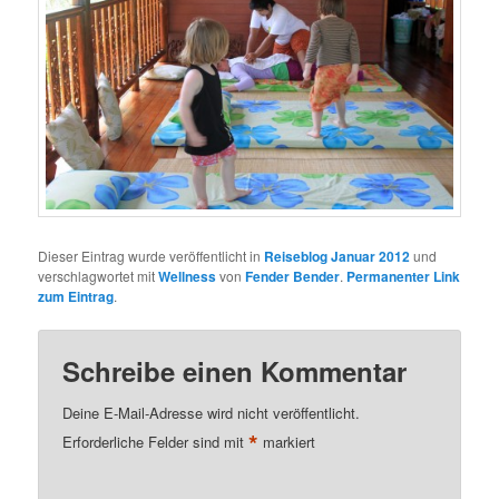
Dieser Eintrag wurde veröffentlicht in
Reiseblog Januar 2012
und
verschlagwortet mit
Wellness
von
Fender Bender
.
Permanenter Link
zum Eintrag
.
Schreibe einen Kommentar
Deine E-Mail-Adresse wird nicht veröffentlicht.
*
Erforderliche Felder sind mit
markiert