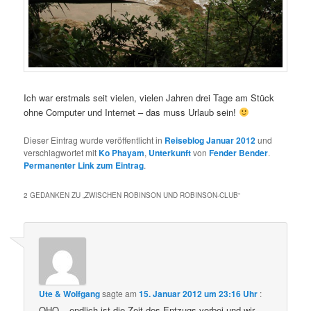
Ich war erstmals seit vielen, vielen Jahren drei Tage am Stück
ohne Computer und Internet – das muss Urlaub sein!
Dieser Eintrag wurde veröffentlicht in
Reiseblog Januar 2012
und
verschlagwortet mit
Ko Phayam
,
Unterkunft
von
Fender Bender
.
Permanenter Link zum Eintrag
.
2 GEDANKEN ZU „
ZWISCHEN ROBINSON UND ROBINSON-CLUB
“
Ute & Wolfgang
sagte am
15. Januar 2012 um 23:16 Uhr
:
OHO – endlich ist die Zeit des Entzugs vorbei und wir